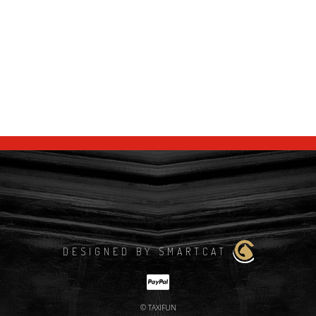
DESIGNED BY SMARTCAT
© TAXIFUN