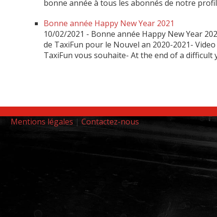
bonne année à tous les abonnés de notre profi
Bonne année Happy New Year 2021
10/02/2021
-
Bonne année Happy New Year 2021 de
de TaxiFun pour le Nouvel an 2020-2021- Video b
TaxiFun vous souhaite- At the end of a difficul
Mentions légales
|
Contactez-nous