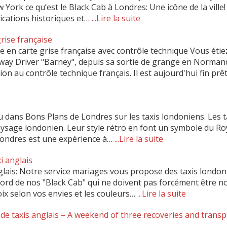
York ce qu’est le Black Cab à Londres: Une icône de la ville
ications historiques et…
...Lire la suite
rise française
e en carte grise française avec contrôle technique Vous étie
irway Driver "Barney", depuis sa sortie de grange en Norman
on au contrôle technique français. Il est aujourd'hui fin pr
u dans Bons Plans de Londres sur les taxis londoniens. Les t
aysage londonien. Leur style rétro en font un symbole du R
 Londres est une expérience à…
...Lire la suite
i anglais
glais: Notre service mariages vous propose des taxis londo
rd de nos "Black Cab" qui ne doivent pas forcément être noi
ix selon vos envies et les couleurs…
...Lire la suite
e taxis anglais – A weekend of three recoveries and transp