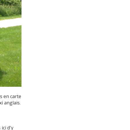
s en carte
i anglais.
ici d'y