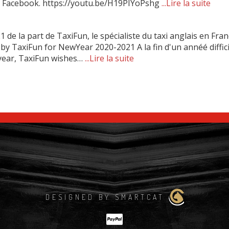
l Facebook. https://youtu.be/H19PIYoPshg
...Lire la suite
 la part de TaxiFun, le spécialiste du taxi anglais en Fran
y TaxiFun for NewYear 2020-2021 A la fin d'un annéé diffici
t year, TaxiFun wishes…
...Lire la suite
DESIGNED BY SMARTCAT