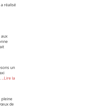
a réalisé
e aux
bonne
ait
osons un
axi
…
...Lire la
 pleine
 vœux de