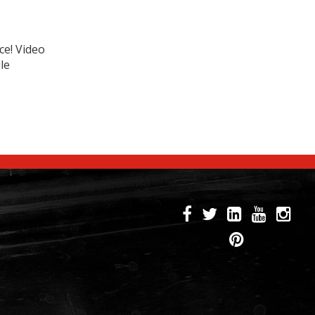
ce! Video
le