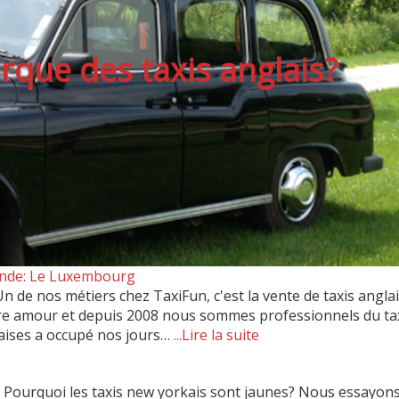
arque des taxis anglais?
monde: Le Luxembourg
 de nos métiers chez TaxiFun, c'est la vente de taxis anglai
otre amour et depuis 2008 nous sommes professionnels du tax
çaises a occupé nos jours…
...Lire la suite
Pourquoi les taxis new yorkais sont jaunes? Nous essayons 