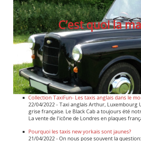
C’est quoi la m
Collection TaxiFun- Les taxis anglais dans le 
22/04/2022
-
Taxi anglais Arthur, Luxembourg Un
grise française. Le Black Cab a toujours été n
La vente de l'icône de Londres en plaques fran
Pourquoi les taxis new yorkais sont jaunes?
21/04/2022
-
On nous pose souvent la question: 