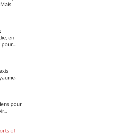
! Mais
z
die, en
êt pour…
axis
oyaume-
niens pour
r...
orts of