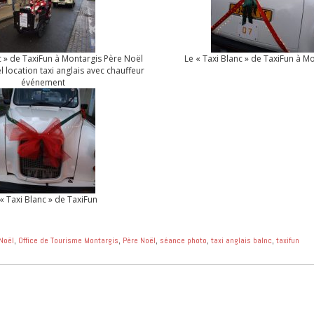
c » de TaxiFun à Montargis Père Noël
Le « Taxi Blanc » de TaxiFun à M
l location taxi anglais avec chauffeur
événement
 « Taxi Blanc » de TaxiFun
Noël
,
Office de Tourisme Montargis
,
Père Noël
,
séance photo
,
taxi anglais balnc
,
taxifun