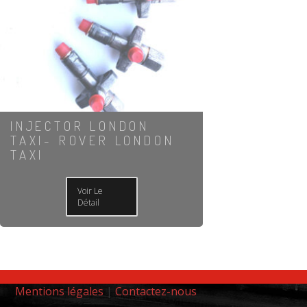
INJECTOR LONDON
TAXI- ROVER LONDON
TAXI
Voir Le
Détail
Mentions légales
|
Contactez-nous