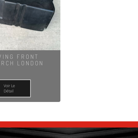
WING FRONT
ARCH LONDON
Voir Le
Détail