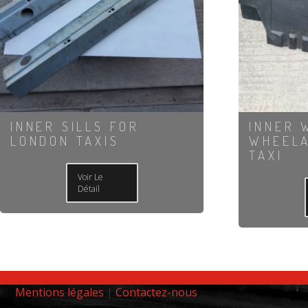
INNER SILLS FOR
INNER 
LONDON TAXIS
WHEEL
TAXI
Voir Le
Détail
Mentions légales
|
Contactez-nous