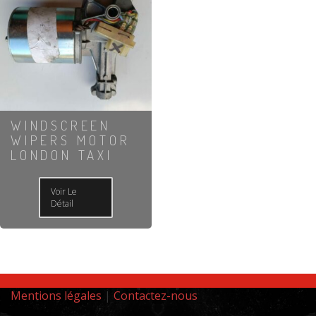
WINDSCREEN
WIPERS MOTOR
LONDON TAXI
Voir Le
Détail
Mentions légales
|
Contactez-nous