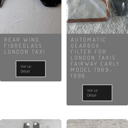
REAR WING
AUTOMATIC
FIBREGLASS
GEARBOX
LONDON TAXI
FILTER FOR
LONDON TAXIS
FAIRWAY EARLY
Voir Le
MODEL 1989-
Détail
1996
Voir Le
Détail