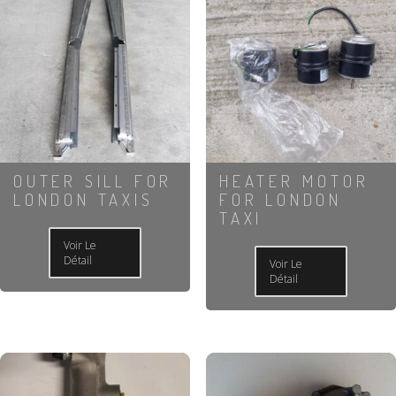
OUTER SILL FOR
HEATER MOTOR
LONDON TAXIS
FOR LONDON
TAXI
Voir Le
Détail
Voir Le
Détail