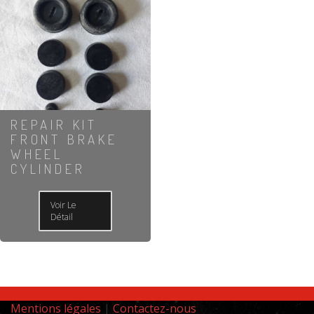
REPAIR KIT
FRONT BRAKE
WHEEL
CYLINDER
Voir Le
Détail
Mentions légales
|
Contactez-nous