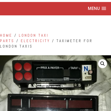
MENU
HOME
/
LONDON TAXI
PARTS
/
ELECTRICITY
/ TAXIMETER FOR
LONDON TAXIS