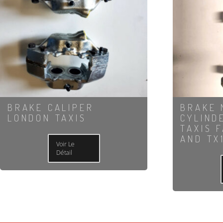
BRAKE CALIPER
BRAKE 
LONDON TAXIS
CYLIND
TAXIS 
AND TX
Voir Le
Détail