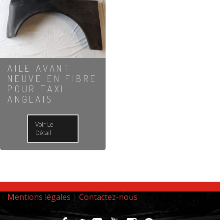
AILE AVANT
NEUVE EN FIBRE
POUR TAXI
ANGLAIS
Voir Le
Détail
Mentions légales
|
Contactez-nous