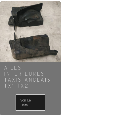
AILES
INTÉRIEURES
TAXIS ANGLAIS
TX1 TX2
Voir Le
Détail