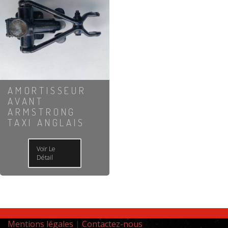
AMORTISSEUR
AVANT
ARMSTRONG
TAXI ANGLAIS
Voir Le
Détail
Mentions légales
|
Contactez-nous