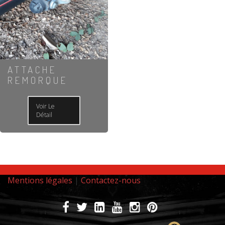
ATTACHE
REMORQUE
Voir Le
Détail
Mentions légales
|
Contactez-nous