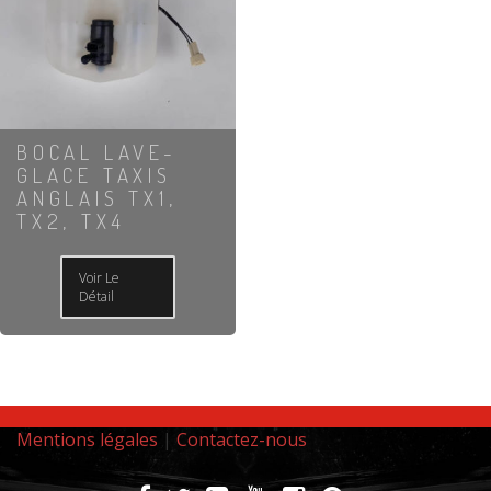
BOCAL LAVE-
GLACE TAXIS
ANGLAIS TX1,
TX2, TX4
Voir Le
Détail
Mentions légales
|
Contactez-nous