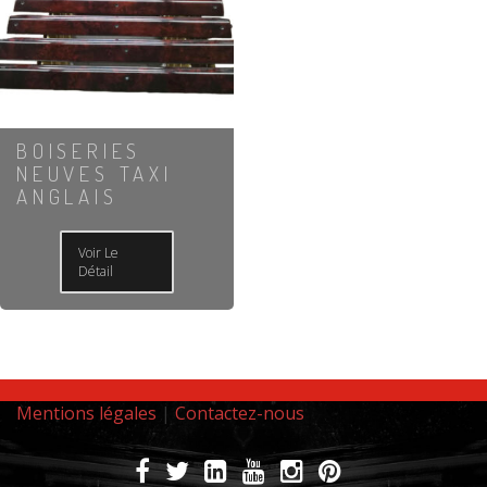
BOISERIES
NEUVES TAXI
ANGLAIS
Voir Le
Détail
Mentions légales
|
Contactez-nous