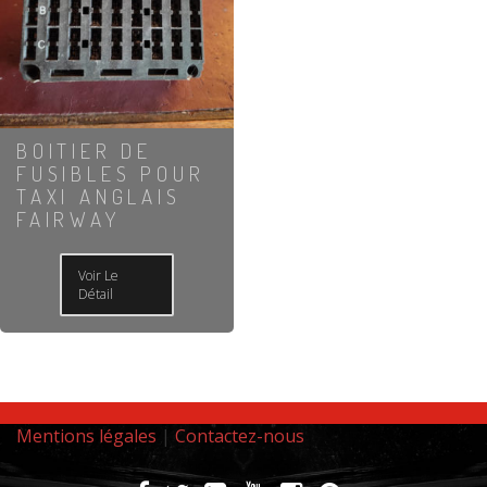
BOITIER DE
FUSIBLES POUR
TAXI ANGLAIS
FAIRWAY
Voir Le
Détail
Mentions légales
|
Contactez-nous