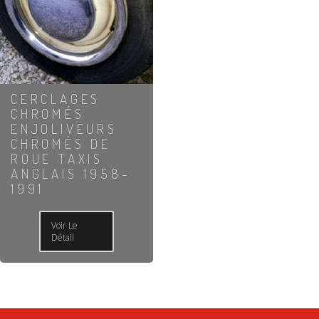
CERCLAGES
CHROMÉS
ENJOLIVEURS
CHROMÉS DE
ROUE TAXIS
ANGLAIS 1958-
1991
Voir Le
Détail