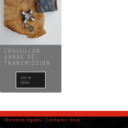
CROISILLON
ARBRE DE
TRANSMISSION
Voir Le
Détail
Mentions légales
|
Contactez-nous