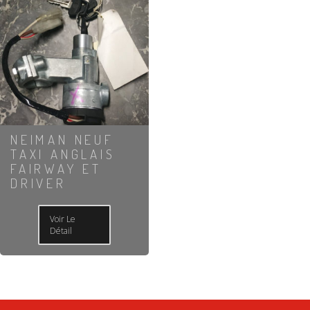
NEIMAN NEUF
TAXI ANGLAIS
FAIRWAY ET
DRIVER
Voir Le
Détail