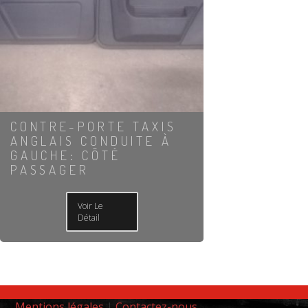
CONTRE-PORTE TAXIS
ANGLAIS CONDUITE À
GAUCHE: CÔTÉ
PASSAGER
Voir Le
Détail
Mentions légales
|
Contactez-nous