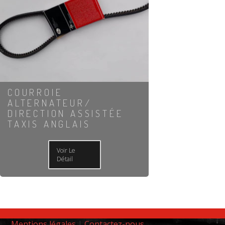
COURROIE
ALTERNATEUR/
DIRECTION ASSISTÉE
TAXIS ANGLAIS
Voir Le
Détail
Mentions légales
|
Contactez-nous