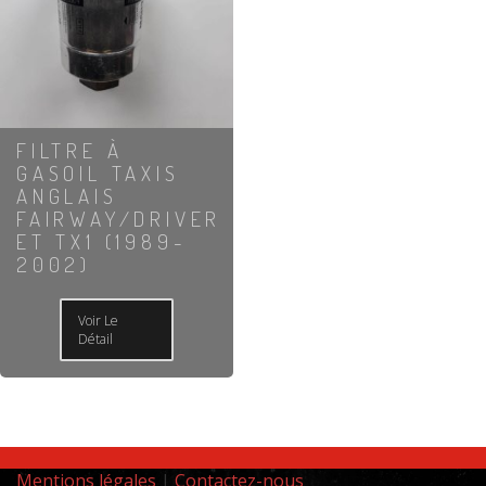
FILTRE À
GASOIL TAXIS
ANGLAIS
FAIRWAY/DRIVER
ET TX1 (1989-
2002)
Voir Le
Détail
Mentions légales
|
Contactez-nous