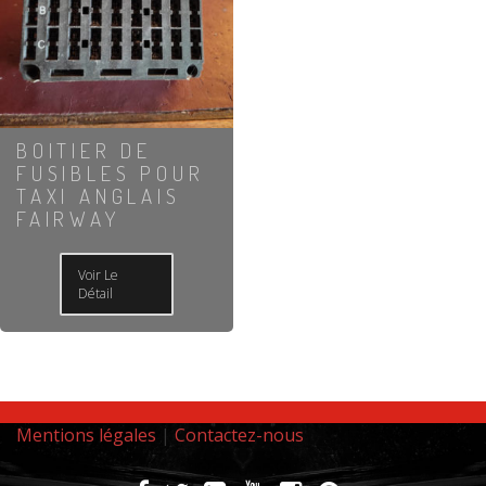
BOITIER DE
FUSIBLES POUR
TAXI ANGLAIS
FAIRWAY
Voir Le
Détail
Mentions légales
|
Contactez-nous