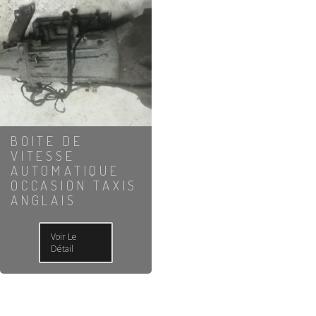
BOITE DE
VITESSE
AUTOMATIQUE
OCCASION TAXIS
ANGLAIS
Voir Le
Détail