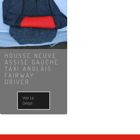
HOUSSE NEUVE
ASSISE GAUCHE
TAXI ANGLAIS
FAIRWAY
DRIVER
Voir Le
Détail