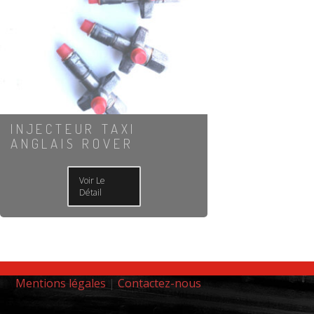
INJECTEUR TAXI
ANGLAIS ROVER
Voir Le
Détail
Mentions légales
|
Contactez-nous