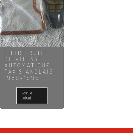
FILTRE BOITE
DE VITESSE
AUTOMATIQUE
TAXIS ANGLAIS
1989-1996
Voir Le
Détail