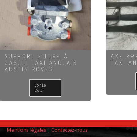
SUPPORT FILTRE À
AXE AR
GASOIL TAXI ANGLAIS
TAXI A
AUSTIN ROVER
Voir Le
Détail
Mentions légales
|
Contactez-nous