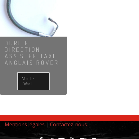
DURITE
DIRECTION
ASSISTÉE TAXI
ANGLAIS ROVER
Voir Le
Détail
Mentions légales
|
Contactez-nous