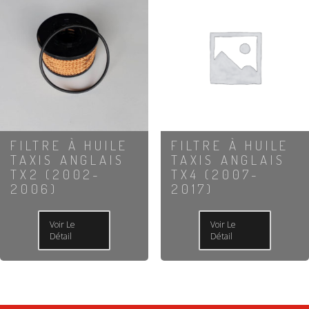
FILTRE À HUILE
FILTRE À HUILE
TAXIS ANGLAIS
TAXIS ANGLAIS
TX2 (2002-
TX4 (2007-
2006)
2017)
Voir Le
Voir Le
Détail
Détail