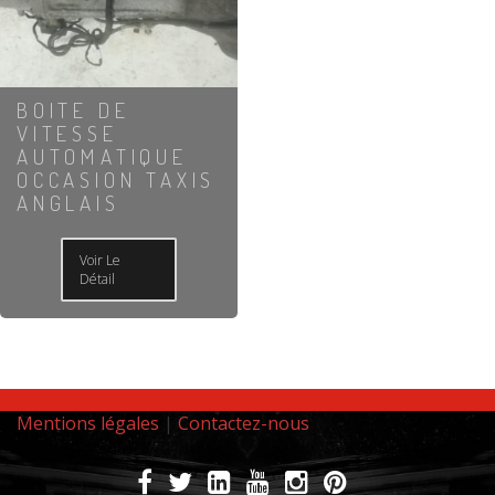
BOITE DE
VITESSE
AUTOMATIQUE
OCCASION TAXIS
ANGLAIS
Voir Le
Détail
Mentions légales
|
Contactez-nous