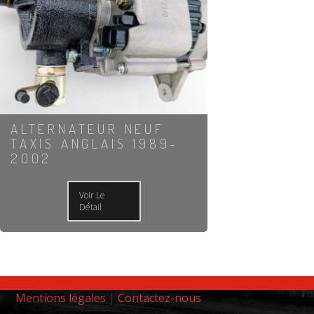
ALTERNATEUR NEUF
TAXIS ANGLAIS 1989-
2002
Voir Le
Détail
Mentions légales
|
Contactez-nous