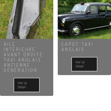
AILE
CAPOT TAXI
INTÉRIEURE
ANGLAIS
AVANT DROITE
TAXI ANGLAIS
Voir Le
ANCIENNE
Détail
GÉNÉRATION
Voir Le
Détail