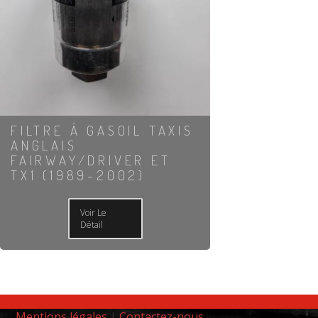
FILTRE À GASOIL TAXIS
ANGLAIS
FAIRWAY/DRIVER ET
TX1 (1989-2002)
Voir Le
Détail
Mentions légales
|
Contactez-nous