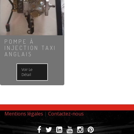
POMPE À
INJECTION TAXI
ANGLAIS
Voir Le
Détail
Mentions légales
|
Contactez-nous