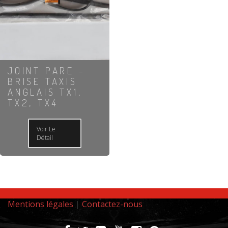
JOINT PARE -
BRISE TAXIS
ANGLAIS TX1,
TX2, TX4
Voir Le
Détail
Mentions légales
|
Contactez-nous