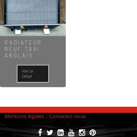
RADIATEUR
NEUF TAXI
ANGLAIS
Voir Le
Détail
Mentions légales
|
Contactez-nous