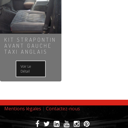
KIT STRAPONTIN
AVANT GAUCHE
TAXI ANGLAIS
Voir Le
Détail
Mentions légales
|
Contactez-nous