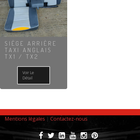
SIÈGE ARRIÈRE
TAXI ANGLAIS
TX1 / TX2
Voir Le
Détail
Mentions légales
|
Contactez-nous