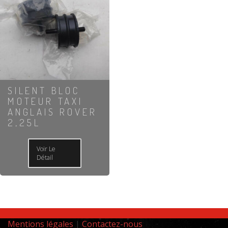
SILENT BLOC
MOTEUR TAXI
ANGLAIS ROVER
2,25L
Voir Le
Détail
Mentions légales
|
Contactez-nous