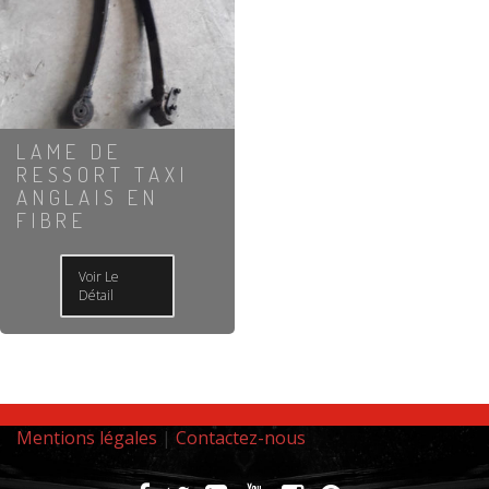
LAME DE
RESSORT TAXI
ANGLAIS EN
FIBRE
Voir Le
Détail
Mentions légales
|
Contactez-nous