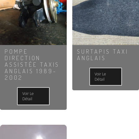
POMPE
SURTAPIS TAXI
DIRECTION
ANGLAIS
ASSISTÉE TAXIS
ANGLAIS 1989-
Voir Le
2002
Détail
Voir Le
Détail