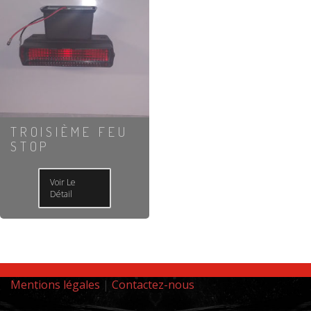
TROISIÈME FEU
STOP
Voir Le
Détail
Mentions légales
|
Contactez-nous