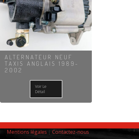
ALTERNATEUR NEUF
TAXIS ANGLAIS 1989-
2002
Voir Le
Détail
Mentions légales
|
Contactez-nous