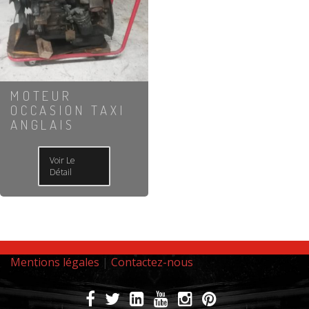
MOTEUR
OCCASION TAXI
ANGLAIS
Voir Le
Détail
Mentions légales
|
Contactez-nous