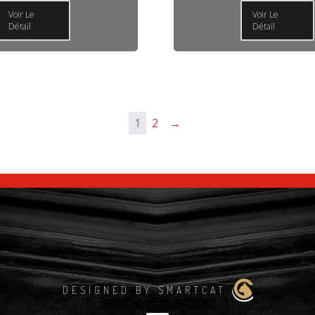
Voir Le
Voir Le
Détail
Détail
1
2
→
DESIGNED BY SMARTCAT