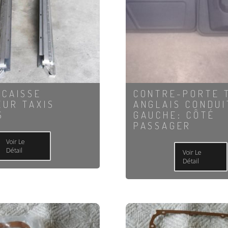
 CAISSE
CONTRE-PORTE 
EUR TAXIS
ANGLAIS CONDUI
S
GAUCHE: CÔTÉ
PASSAGER
Voir Le
Détail
Voir Le
Détail