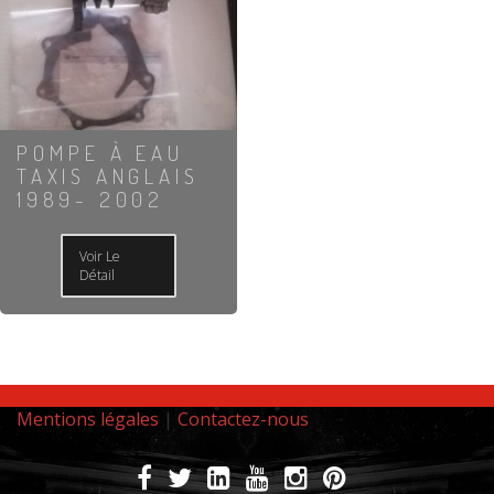
POMPE À EAU
TAXIS ANGLAIS
1989- 2002
Voir Le
Détail
Mentions légales
|
Contactez-nous