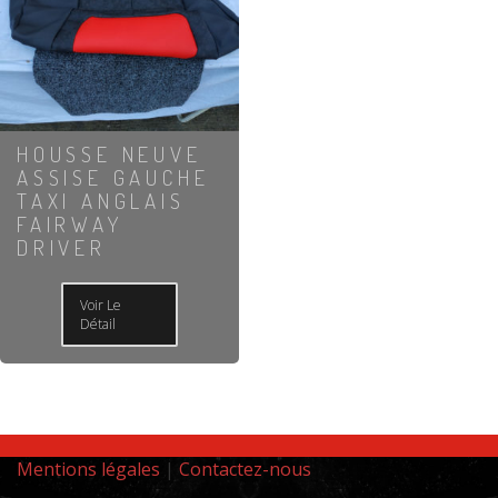
HOUSSE NEUVE
ASSISE GAUCHE
TAXI ANGLAIS
FAIRWAY
DRIVER
Voir Le
Détail
Mentions légales
|
Contactez-nous