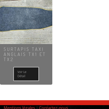
SURTAPIS TAXI
ANGLAIS TX1 ET
TX2
Voir Le
Détail
Mentions légales
|
Contactez-nous