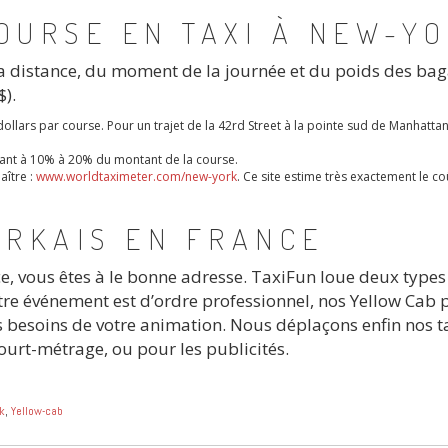
OURSE EN TAXI À NEW-Y
la distance, du moment de la journée et du poids des ba
$).
llars par course. Pour un trajet de la 42rd Street à la pointe sud de Manhatta
dant à 10% à 20% du montant de la course.
aître :
www.worldtaximeter.com/new-york
. Ce site estime très exactement le co
ORKAIS EN FRANCE
e, vous êtes à le bonne adresse. TaxiFun loue deux types
tre événement est d’ordre professionnel, nos Yellow Cab 
es besoins de votre animation. Nous déplaçons enfin nos t
ourt-métrage, ou pour les publicités.
k
,
Yellow-cab