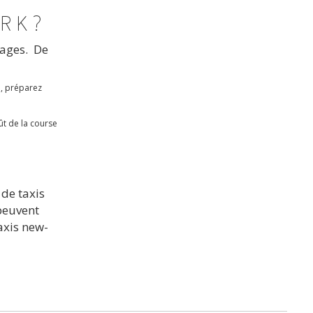
ORK?
gages. De
n, préparez
ût de la course
 de taxis
peuvent
axis new-