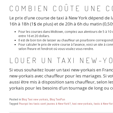
COMBIEN COÛTE UNE C
Le prix d’une course de taxi à New York dépend de 
16h à 18h (1$ de plus) et de 20h à 6h du matin (0,50
Pour les courses dans Midtown, comptez aux alentours de 5 à 10 do
entre 16 et 20 dollars.
Il est de bon ton de laisser au chauffeur un pourboire correspon
Pour calculer le prix de votre course à l’avance, voici un site à conn
selon l’heure et l’endroit où vous voulez vous rendre.
LOUER UN TAXI NEW-Y
Si vous souhaitez louer un taxi new-yorkais en Franc
new-yorkais avec chauffeur pour les mariages. Si vo
aussi être mis à disposition sans chauffeur, selon l
yorkais pour les besoins d’un tournage de long ou c
Posted in
Blog Taxi new yorkais
,
Blog TaxiFun
Tagged
Pourqoi les taxis sont jaunes à New-York?
,
taxi new-yorkais
,
taxis à New-Yor